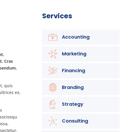
Services
Accounting
Marketing
et,
t. Cras
bibendum.
Financing
t, quis
Branding
ltrices ex,
Strategy
is
 sociosqu
Consulting
assa,
sectetur.