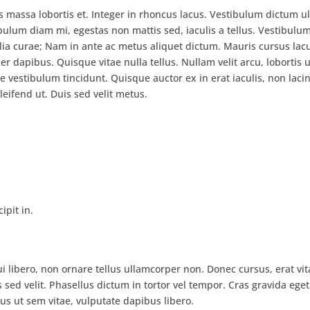
es massa lobortis et. Integer in rhoncus lacus. Vestibulum dictum ul
bulum diam mi, egestas non mattis sed, iaculis a tellus. Vestibulu
ilia curae; Nam in ante ac metus aliquet dictum. Mauris cursus lac
er dapibus. Quisque vitae nulla tellus. Nullam velit arcu, lobortis 
e vestibulum tincidunt. Quisque auctor ex in erat iaculis, non lacin
eifend ut. Duis sed velit metus.
☆
☆
☆
☆
☆
☆
☆
☆
I am a previous r
I will never forget the day I
ipit in.
the Starts With L
called Stefanie Womble,
owner, and creator of the
and sober housin
Starts With Love Foundation...
remember meetin
...READ MORE
and Aaron dur
 libero, non ornare tellus ullamcorper non. Donec cursus, erat vita
...READ M
s sed velit. Phasellus dictum in tortor vel tempor. Cras gravida eget 
Kevin M
ius ut sem vitae, vulputate dapibus libero.