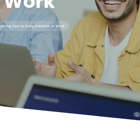
t Work
azing Tips to Stay Creative at Work