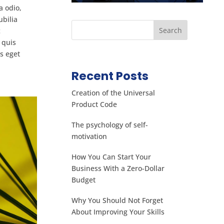
a odio,
ubilia
c
 quis
Let's start working
s eget
together
Recent Posts
Vivamus sit amet ultrices
nibh, faucibus consectetur
Creation of the Universal
diam. In rutrum, metus id
Product Code
laoreet accumsan.
The psychology of self-
motivation
CONTACT US
How You Can Start Your
Business With a Zero-Dollar
Budget
Why You Should Not Forget
About Improving Your Skills