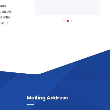
 J.
atis
 turpis,
s odio.
tesque
Mailing Address