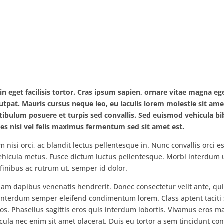
in eget facilisis tortor. Cras ipsum sapien, ornare vitae magna eg
olutpat. Mauris cursus neque leo, eu iaculis lorem molestie sit ame
stibulum posuere et turpis sed convallis. Sed euismod vehicula 
es nisi vel felis maximus fermentum sed sit amet est.
isi orci, ac blandit lectus pellentesque in. Nunc convallis orci es
vehicula metus. Fusce dictum luctus pellentesque. Morbi interdum u
finibus ac rutrum ut, semper id dolor.
. Nam dapibus venenatis hendrerit. Donec consectetur velit ante, qu
 interdum semper eleifend condimentum lorem. Class aptent taciti
os. Phasellus sagittis eros quis interdum lobortis. Vivamus eros m
ula nec enim sit amet placerat. Duis eu tortor a sem tincidunt con