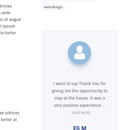
tricies
web design
m ante
us id augue
ut ipsum
ia tortor
☆
☆
☆
☆
☆
☆
☆
I want to say Thank You for
esident of
giving me the opportunity to
ove, clean
g. I first
stay at the house. It was a
g Stefanie
very positive experience ...
ing a...
e ultrices
...READ MORE
ORE
tortor at
Eli M