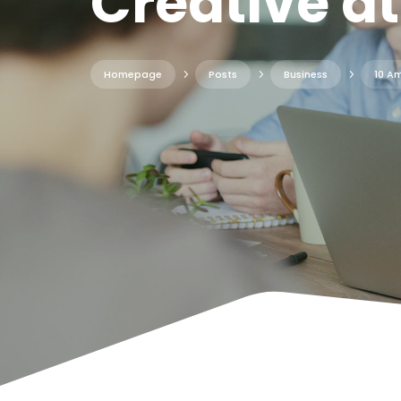
Creative a
Homepage
5
Posts
5
Business
5
10 Am