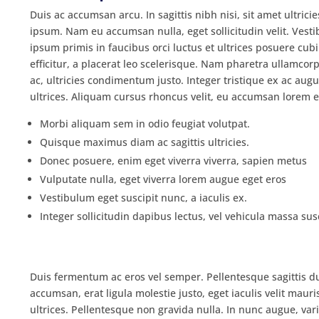
Duis ac accumsan arcu. In sagittis nibh nisi, sit amet ultrici
ipsum. Nam eu accumsan nulla, eget sollicitudin velit. Vesti
ipsum primis in faucibus orci luctus et ultrices posuere cub
efficitur, a placerat leo scelerisque. Nam pharetra ullamcorp
ac, ultricies condimentum justo. Integer tristique ex ac augu
ultrices. Aliquam cursus rhoncus velit, eu accumsan lorem el
Morbi aliquam sem in odio feugiat volutpat.
Quisque maximus diam ac sagittis ultricies.
Donec posuere, enim eget viverra viverra, sapien metus
Vulputate nulla, eget viverra lorem augue eget eros
Vestibulum eget suscipit nunc, a iaculis ex.
Integer sollicitudin dapibus lectus, vel vehicula massa susc
Duis fermentum ac eros vel semper. Pellentesque sagittis dui
accumsan, erat ligula molestie justo, eget iaculis velit mauri
ultrices. Pellentesque non gravida nulla. In nunc augue, var