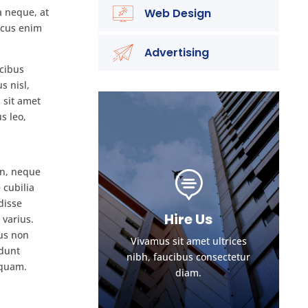
a neque, at
Web Design
oncus enim
Advertising
ucibus
s nisl,
 sit amet
s leo,
an, neque

 cubilia
disse
Hire Us
 varius.
us non
Vivamus sit amet ultrices
idunt
nibh, faucibus consectetur
iquam.
diam.