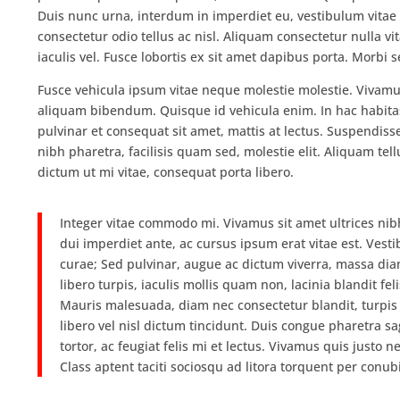
Duis nunc urna, interdum in imperdiet eu, vestibulum vitae u
consectetur odio tellus ac nisl. Aliquam consectetur nulla v
iaculis vel. Fusce lobortis ex sit amet dapibus porta. Morbi
Fusce vehicula ipsum vitae neque molestie molestie. Vivamu
aliquam bibendum. Quisque id vehicula enim. In hac habitas
pulvinar et consequat sit amet, mattis at lectus. Suspendiss
nibh pharetra, facilisis quam sed, molestie elit. Aliquam te
dictum ut mi vitae, consequat porta libero.
Integer vitae commodo mi. Vivamus sit amet ultrices ni
dui imperdiet ante, ac cursus ipsum erat vitae est. Vesti
curae; Sed pulvinar, augue ac dictum viverra, massa di
libero turpis, iaculis mollis quam non, lacinia blandit fe
Mauris malesuada, diam nec consectetur blandit, turpi
libero vel nisl dictum tincidunt. Duis congue pharetra sag
tortor, ac feugiat felis mi et lectus. Vivamus quis justo
Class aptent taciti sociosqu ad litora torquent per conu