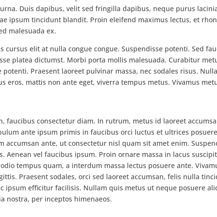
rna. Duis dapibus, velit sed fringilla dapibus, neque purus lacini
itae ipsum tincidunt blandit. Proin eleifend maximus lectus, et rh
 sed malesuada ex.
s cursus elit at nulla congue congue. Suspendisse potenti. Sed fa
se platea dictumst. Morbi porta mollis malesuada. Curabitur metu
e potenti. Praesent laoreet pulvinar massa, nec sodales risus. Nulla
llus eros, mattis non ante eget, viverra tempus metus. Vivamus metu
bh, faucibus consectetur diam. In rutrum, metus id laoreet accums
bulum ante ipsum primis in faucibus orci luctus et ultrices posuere
am accumsan ante, ut consectetur nisl quam sit amet enim. Suspen
lis. Aenean vel faucibus ipsum. Proin ornare massa in lacus suscipit
s odio tempus quam, a interdum massa lectus posuere ante. Vivam
ittis. Praesent sodales, orci sed laoreet accumsan, felis nulla tinc
 nec ipsum efficitur facilisis. Nullam quis metus ut neque posuere al
bia nostra, per inceptos himenaeos.