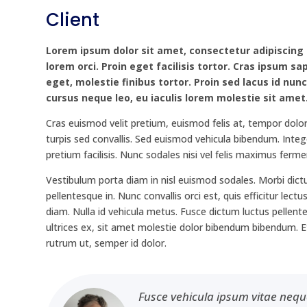
Client
Lorem ipsum dolor sit amet, consectetur adipiscing e
lorem orci. Proin eget facilisis tortor. Cras ipsum s
eget, molestie finibus tortor. Proin sed lacus id nunc
cursus neque leo, eu iaculis lorem molestie sit amet
Cras euismod velit pretium, euismod felis at, tempor dolo
turpis sed convallis. Sed euismod vehicula bibendum. Int
pretium facilisis. Nunc sodales nisi vel felis maximus ferm
Vestibulum porta diam in nisl euismod sodales. Morbi dictum
pellentesque in. Nunc convallis orci est, quis efficitur lec
diam. Nulla id vehicula metus. Fusce dictum luctus pellen
ultrices ex, sit amet molestie dolor bibendum bibendum. Et
rutrum ut, semper id dolor.
Fusce vehicula ipsum vitae nequ