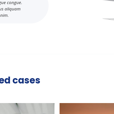
ngue congue.
bus aliquam
enim.
red cases