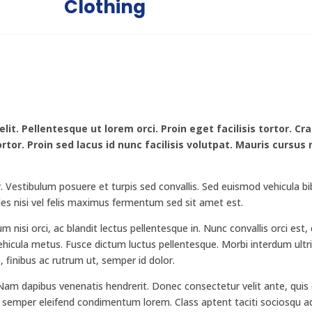
Clothing
it. Pellentesque ut lorem orci. Proin eget facilisis tortor. Cr
tor. Proin sed lacus id nunc facilisis volutpat. Mauris cursus
r. Vestibulum posuere et turpis sed convallis. Sed euismod vehicula 
les nisi vel felis maximus fermentum sed sit amet est.
nisi orci, ac blandit lectus pellentesque in. Nunc convallis orci est, 
vehicula metus. Fusce dictum luctus pellentesque. Morbi interdum ultr
 finibus ac rutrum ut, semper id dolor.
u. Nam dapibus venenatis hendrerit. Donec consectetur velit ante, quis
 semper eleifend condimentum lorem. Class aptent taciti sociosqu ad