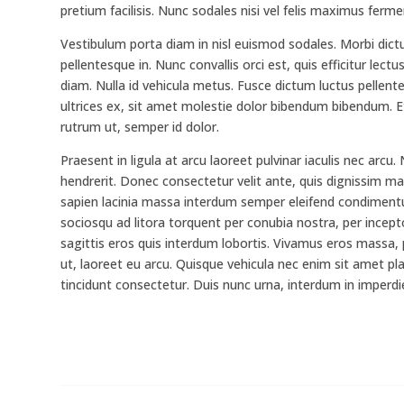
pretium facilisis. Nunc sodales nisi vel felis maximus ferm
Vestibulum porta diam in nisl euismod sodales. Morbi dictum
pellentesque in. Nunc convallis orci est, quis efficitur lec
diam. Nulla id vehicula metus. Fusce dictum luctus pellen
ultrices ex, sit amet molestie dolor bibendum bibendum. Et
rutrum ut, semper id dolor.
Praesent in ligula at arcu laoreet pulvinar iaculis nec arc
hendrerit. Donec consectetur velit ante, quis dignissim m
sapien lacinia massa interdum semper eleifend condimentu
sociosqu ad litora torquent per conubia nostra, per incep
sagittis eros quis interdum lobortis. Vivamus eros massa,
ut, laoreet eu arcu. Quisque vehicula nec enim sit amet pl
tincidunt consectetur. Duis nunc urna, interdum in imperdi