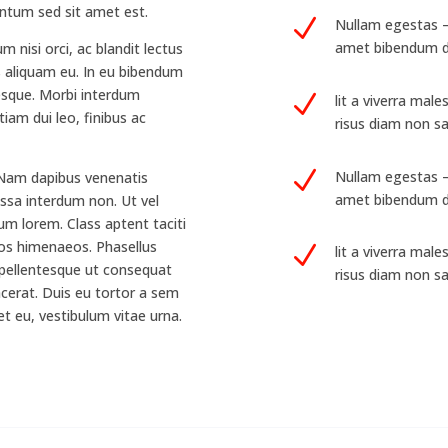
entum sed sit amet est.
N
Nullam egestas – 
amet bibendum d
 nisi orci, ac blandit lectus
tus aliquam eu. In eu bibendum
tesque. Morbi interdum
N
lit a viverra mal
iam dui leo, finibus ac
risus diam non sa
N
Nullam egestas – 
u. Nam dapibus venenatis
amet bibendum d
assa interdum non. Ut vel
m lorem. Class aptent taciti
tos himenaeos. Phasellus
N
lit a viverra mal
 pellentesque ut consequat
risus diam non sa
acerat. Duis eu tortor a sem
et eu, vestibulum vitae urna.