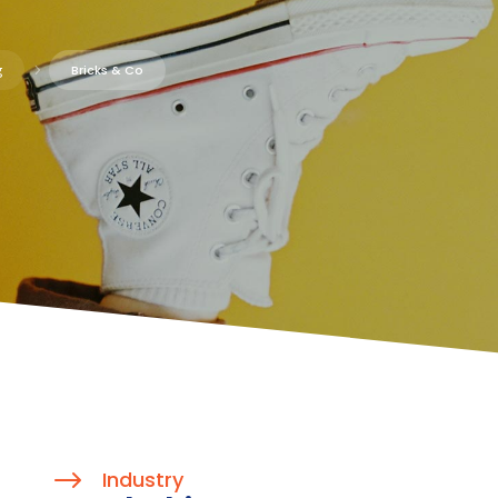
g
5
Bricks & Co
$
Industry