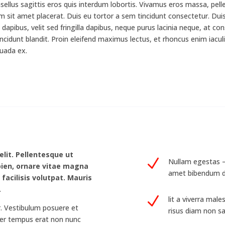
ellus sagittis eros quis interdum lobortis. Vivamus eros massa, pel
m sit amet placerat. Duis eu tortor a sem tincidunt consectetur. Dui
 dapibus, velit sed fringilla dapibus, neque purus lacinia neque, at co
incidunt blandit. Proin eleifend maximus lectus, et rhoncus enim iaculi
suada ex.
lit. Pellentesque ut
N
Nullam egestas – 
apien, ornare vitae magna
amet bibendum d
 facilisis volutpat. Mauris
.
N
lit a viverra mal
r. Vestibulum posuere et
risus diam non sa
eger tempus erat non nunc