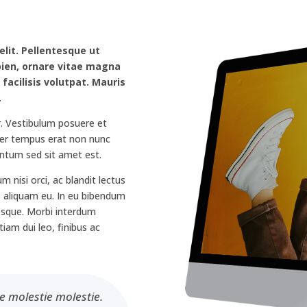
lit. Pellentesque ut
apien, ornare vitae magna
 facilisis volutpat. Mauris
.
r. Vestibulum posuere et
eger tempus erat non nunc
entum sed sit amet est.
 nisi orci, ac blandit lectus
tus aliquam eu. In eu bibendum
tesque. Morbi interdum
iam dui leo, finibus ac
e molestie molestie.