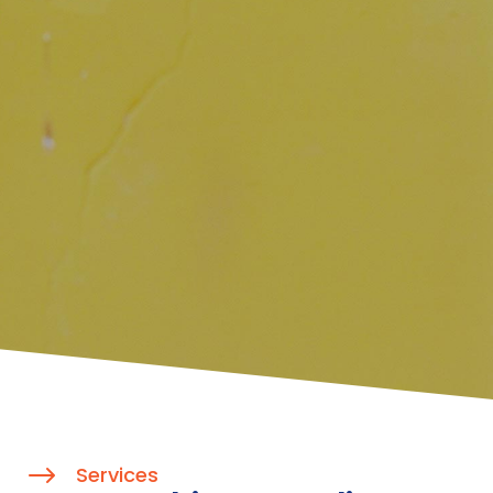
$
Services