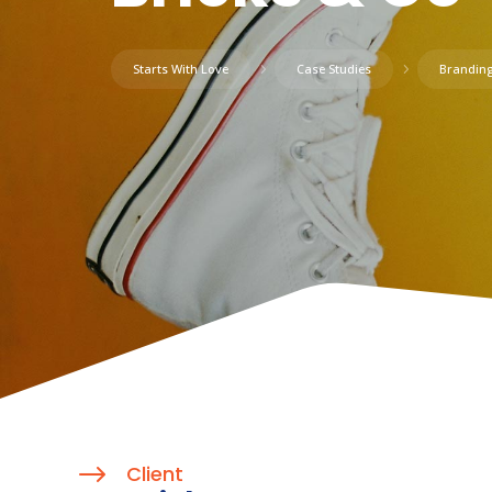
Starts With Love
5
Case Studies
5
Brandin
$
Client