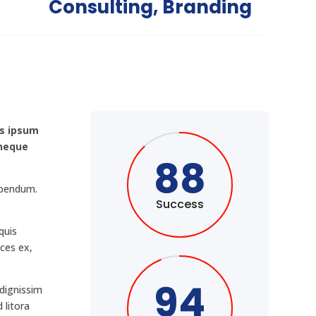
Consulting, Branding
as ipsum
 neque
88
bibendum.
Success
quis
ices ex,
94
 dignissim
 litora